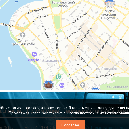
сайт использует cookies, а также сервис Яндекс.метрика для улучшения 
ЕСПЕЧЕНИЕ
О КОМПАНИИ
ИНФОРМАЦИОННАЯ БЕЗОПА
Продолжая использовать сайт, вы соглашаетесь на их использовани
Согласен
6 © Группа компаний "ZEON". Все права защищены.
Политика конфиденци