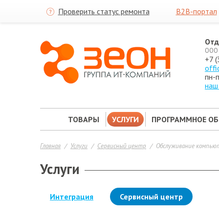
Проверить статус ремонта
B2B-портал
Отд
ООО 
+7 
off
пн-п
наш
ТОВАРЫ
УСЛУГИ
ПРОГРАММНОЕ ОБ
Главная
Услуги
Сервисный центр
Обслуживание компью
Услуги
Интеграция
Сервисный центр