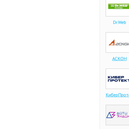
Dr.Web
АСКОН
КиберПрот